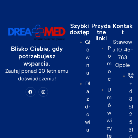
Szybki
Przyda
Kontak
dostęp
tne
t
linki
Gł
Stawow
P
Blisko Ciebie, gdy
ó
a 10, 45-
potrzebujesz
o
w
763
wsparcia.
m
n
Opole
Zaufaj ponad 20 letniemu
o
a
doświadczeniu!
c
Dl
+
U
a
4
m
z
8
ó
dr
51
w
o
2
wi
wi
5
zy
a
31
tę
5