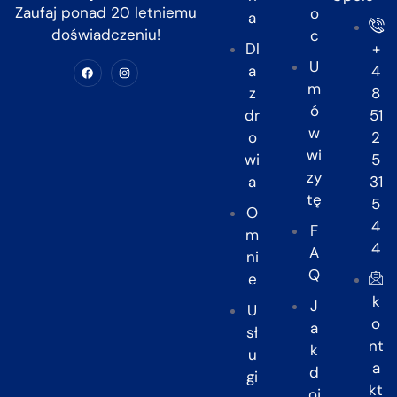
Zaufaj ponad 20 letniemu
o
a
doświadczeniu!
c
Dl
+
U
a
4
m
z
8
ó
dr
51
w
o
2
wi
wi
5
zy
a
31
tę
5
O
4
F
m
4
A
ni
Q
e
k
J
U
o
a
sł
nt
k
u
a
d
gi
kt
oj