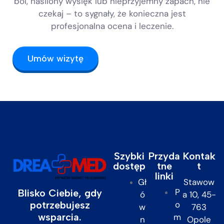
ból, nasilony wysięk lub nieprzyjemny zapach, nie
czekaj – to sygnały, że konieczna jest
profesjonalna ocena i leczenie.
Umów wizytę
Szybki
Przyda
Kontak
dostęp
tne
t
linki
Gł
Stawow
P
Blisko Ciebie, gdy
ó
a 10, 45-
potrzebujesz
o
w
763
wsparcia.
m
n
Opole