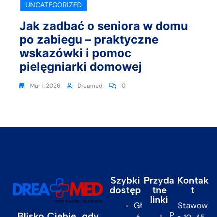
UNCATEGORIZED
Jak zadbać o seniora w domu
po zabiegu – praktyczne
wskazówki i pomoc
pielęgniarki domowej
Mar 1, 2026
Dreamed
0
Szybki
Przyda
Kontak
dostęp
tne
t
linki
Gł
Stawow
P
Blisko Ciebie, gdy