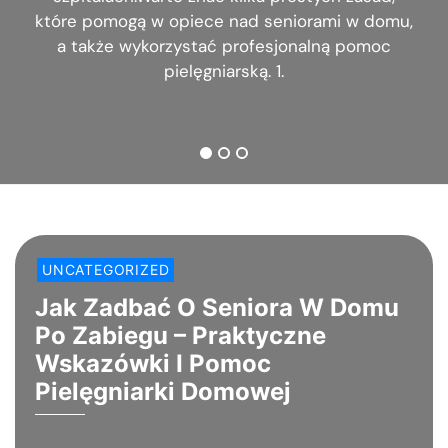
– w domu lub w gabinecie – która pomoże Ci
które pomogą w opiece nad seniorami w domu,
jak poprawnie się przygotować, by wyniki były
zachować czystość rany, zmienić opatrunek i
a także wykorzystać profesjonalną pomoc
wiarygodne,
pielęgniarską. 1.
1
2
3
UNCATEGORIZED
Jak Zadbać O Seniora W Domu
Po Zabiegu – Praktyczne
Wskazówki I Pomoc
Pielęgniarki Domowej