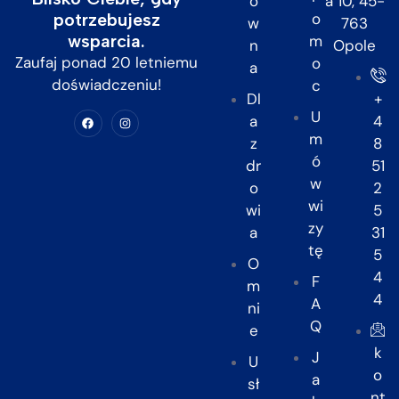
ó
a 10, 45-
potrzebujesz
o
w
763
wsparcia.
m
n
Opole
Zaufaj ponad 20 letniemu
o
a
doświadczeniu!
c
Dl
+
U
a
4
m
z
8
ó
dr
51
w
o
2
wi
wi
5
zy
a
31
tę
5
O
4
F
m
4
A
ni
Q
e
k
J
U
o
a
sł
nt