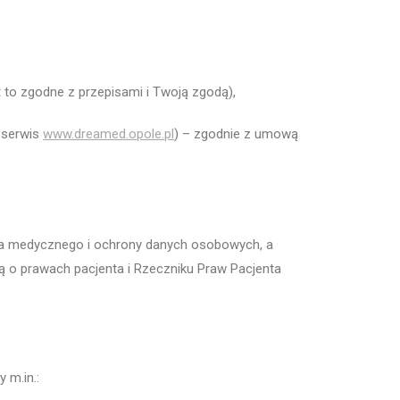
t to zgodne z przepisami i Twoją zgodą),
a serwis
www.dreamed.opole.pl
) – zgodnie z umową
a medycznego i ochrony danych osobowych, a
 o prawach pacjenta i Rzeczniku Praw Pacjenta
 m.in.: