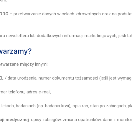
 RODO
– przetwarzanie danych w celach zdrowotnych oraz na podst
u newslettera lub dodatkowych informacji marketingowych, jeśli tak
twarzamy?
etwarzane między innymi:
ESEL / data urodzenia, numer dokumentu tożsamości (jeśli jest wyma
mer telefonu, adres e‑mail,
lekach, badaniach (np. badania krwi), opis ran, stan po zabiegach, pl
cji medycznej
: opisy zabiegów, zmiana opatrunków, dane z monito