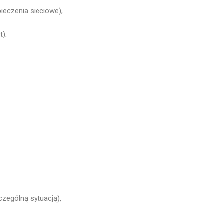
ieczenia sieciowe),
t),
zególną sytuacją),