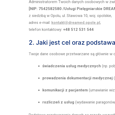
Administratorem Twoich danych osobowych w zwią
[NIP: 7542582580 /Usługi Pielęgniarskie DREA
z siedzibą w Opolu, ul. Stawowa 10, woj. opolskie,
adres e‑mail:
kontakt@dreamed.opole.pl
,
telefon kontaktowy:
+48
512 531 544
2. Jaki jest cel oraz podsta
Twoje dane osobowe przetwarzane są głównie w c
świadczenia usług medycznych
(np. pob
prowadzenia dokumentacji medycznej
(
komunikacji z pacjentem
(umawianie wizy
rozliczeń z usług
(wydawanie paragonów, e
Podstawą przetwarzania danych są przede wszyst