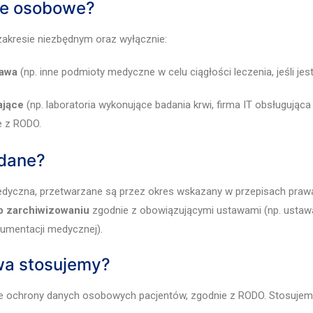
ne osobowe?
akresie niezbędnym oraz wyłącznie:
rawa
(np. inne podmioty medyczne w celu ciągłości leczenia, jeśli jes
ające
(np. laboratoria wykonujące badania krwi, firma IT obsługując
e z RODO.
 dane?
dyczna, przetwarzane są przez okres wskazany w przepisach praw
b zarchiwizowaniu
zgodnie z obowiązującymi ustawami (np. ustawą
umentacji medycznej).
twa stosujemy?
e ochrony danych osobowych pacjentów, zgodnie z RODO. Stosujemy